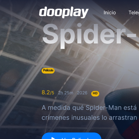
Inicio
Tel
Spider-
Pelicula
8.2
2h 25m
2026
HD
A medida qué Spider-Man está e
crímenes inusuales lo arrastran 