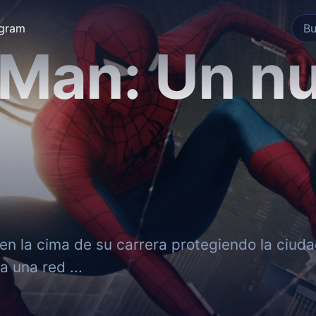
egram
Man: Un nu
n la cima de su carrera protegiendo la ciuda
a una red ...