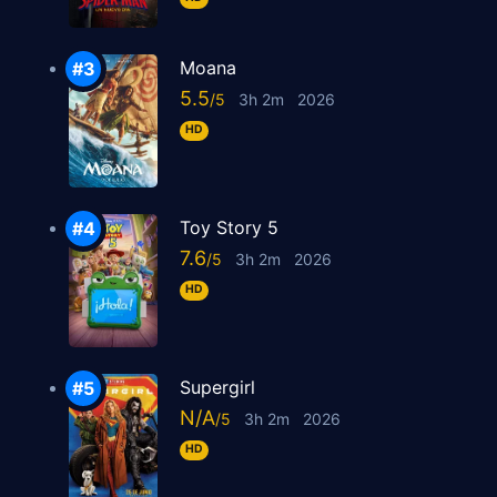
Moana
5.5
3h 2m
2026
HD
Toy Story 5
7.6
3h 2m
2026
HD
Supergirl
N/A
3h 2m
2026
HD