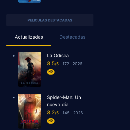
PELICULAS DESTACADAS
Actualizadas
Destacadas
La Odisea
8.5
172
2026
HD
Spider-Man: Un
nuevo día
8.2
145
2026
HD