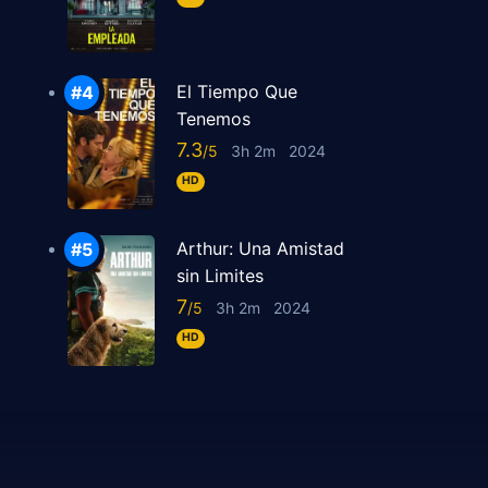
El Tiempo Que
Tenemos
7.3
3h 2m
2024
HD
Arthur: Una Amistad
sin Limites
7
3h 2m
2024
HD