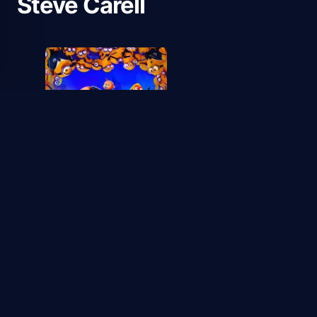
Steve Carell
2024
Mi villano favorito 4
1
1