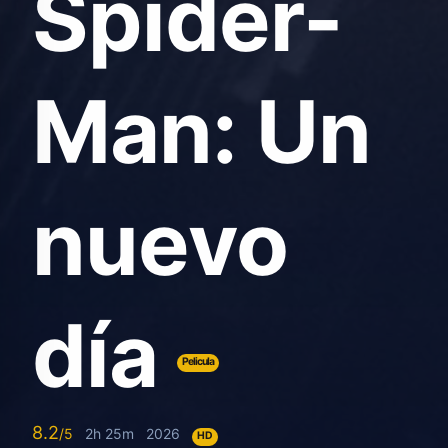
Spider-
Man: Un
nuevo
día
Pelicula
8.2
2h 25m
2026
HD