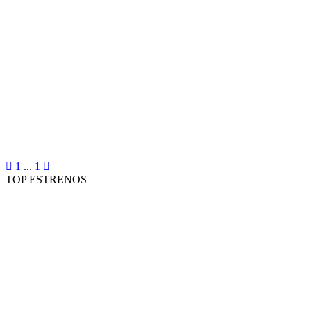
1
...
1
TOP ESTRENOS