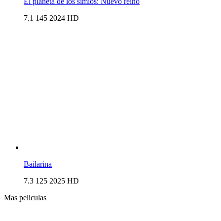
El planeta de los simios: Nuevo reino
7.1
145
2024
HD
Bailarina
7.3
125
2025
HD
Mas peliculas