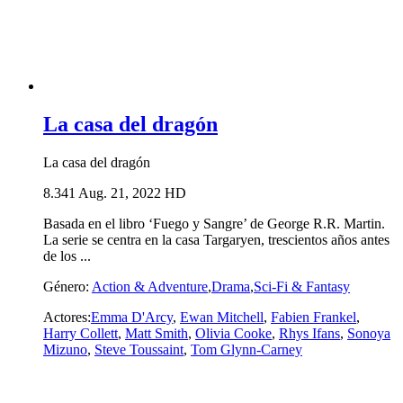
La casa del dragón
La casa del dragón
8.341
Aug. 21, 2022
HD
Basada en el libro ‘Fuego y Sangre’ de George R.R. Martin.
La serie se centra en la casa Targaryen, trescientos años antes
de los ...
Género:
Action & Adventure
,
Drama
,
Sci-Fi & Fantasy
Actores:
Emma D'Arcy
,
Ewan Mitchell
,
Fabien Frankel
,
Harry Collett
,
Matt Smith
,
Olivia Cooke
,
Rhys Ifans
,
Sonoya
Mizuno
,
Steve Toussaint
,
Tom Glynn-Carney