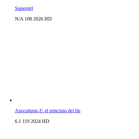
Supergirl
N/A
108
2026
HD
Apocalipsis Z: el principio del fin
6.1
119
2024
HD