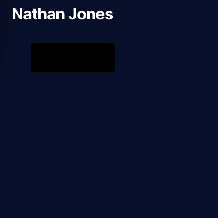
Nathan Jones
2024
Furiosa: De la Saga Mad
Max