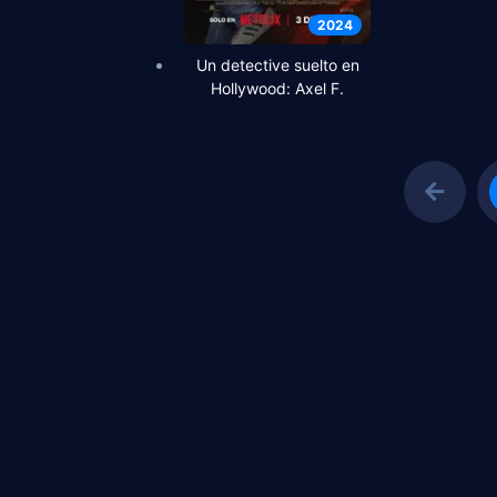
2024
Un detective suelto en
Hollywood: Axel F.