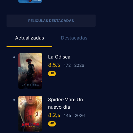
PELICULAS DESTACADAS
Actualizadas
Destacadas
La Odisea
8.5
172
2026
HD
Spider-Man: Un
nuevo día
8.2
145
2026
HD