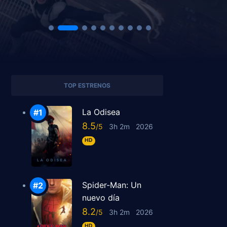
TOP ESTRENOS
La Odisea
8.5
3h 2m
2026
HD
Spider-Man: Un
nuevo día
8.2
3h 2m
2026
HD