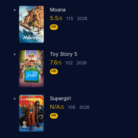
Moana
5.5
115
2026
HD
Toy Story 5
7.6
102
2026
HD
Supergirl
N/A
108
2026
HD