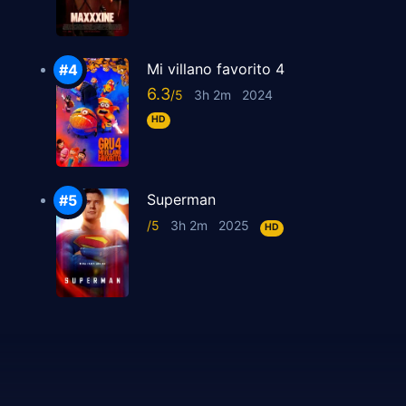
Mi villano favorito 4
6.3
3h 2m
2024
HD
Superman
3h 2m
2025
HD