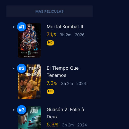
MAS PELICULAS
Mortal Kombat II
7.1
3h 2m
2026
HD
El Tiempo Que
Tenemos
7.3
3h 2m
2024
HD
Guasón 2: Folie à
Deux
5.3
3h 2m
2024