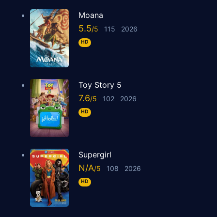
Moana
5.5
115
2026
HD
Toy Story 5
7.6
102
2026
HD
Supergirl
N/A
108
2026
HD