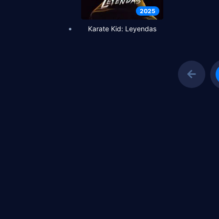
2025
Karate Kid: Leyendas