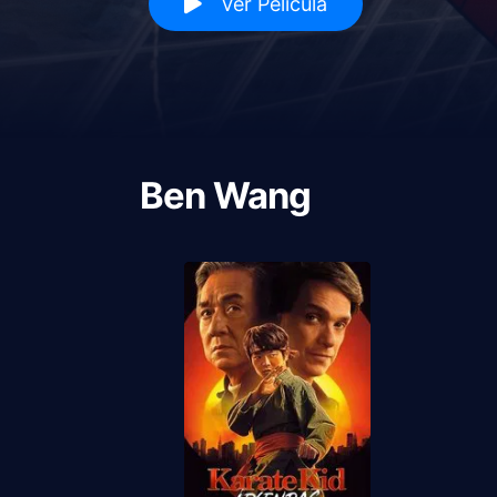
Ver Pelicula
Ben Wang