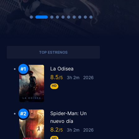
TOP ESTRENOS
La Odisea
8.5
3h 2m
2026
HD
Spider-Man: Un
nuevo día
8.2
3h 2m
2026
HD