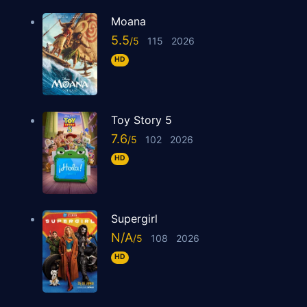
Moana
5.5
115
2026
HD
Toy Story 5
7.6
102
2026
HD
Supergirl
N/A
108
2026
HD