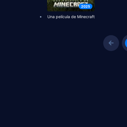
2025
Una película de Minecraft