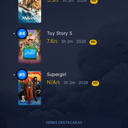
3h 2m
2026
HD
Toy Story 5
7.6
3h 2m
2026
HD
Supergirl
N/A
3h 2m
2026
HD
SERIES DESTACADAS