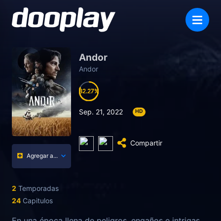
Andor
Andor
82.27
82.27
82.27
82.27
Sep. 21, 2022
HD
Compartir
Agregar a...
2
Temporadas
24
Capitulos
En una época llena de peligros, engaños e intrigas,