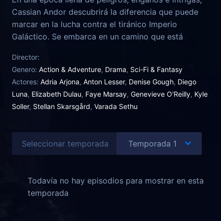
Cassian Andor descubrirá la diferencia que puede
marcar en la lucha contra el tiránico Imperio
Galáctico. Se embarca en un camino que está
destinado a convertirlo en un héroe rebelde.
Director:
Genero:
Action & Adventure
,
Drama
,
Sci-Fi & Fantasy
Actores:
Adria Arjona
,
Anton Lesser
,
Denise Gough
,
Diego
Luna
,
Elizabeth Dulau
,
Faye Marsay
,
Genevieve O'Reilly
,
Kyle
Soller
,
Stellan Skarsgård
,
Varada Sethu
Seleccionar temporada
Todavía no hay episodios para mostrar en esta
temporada